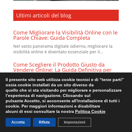
Ultimi articoli del blog
Come Migliorare la Visibilità Online con le
Parole Chiave: Guida Completa
Nel vasto panorama digitale odierno, migliorare la
visibilità online è diventato essenziale per il...
Come Scegliere il Prodotto Giusto da
Vendere Online: La Guida Definitiva per
Principianti
Il presente sito web utilizza cookie tecnici e di “terze parti”
Entra nel mondo dell'e-commerce con fiducia:
ossia cookie installati da un sito diverso da
Superare la Sfida della Scelta del Prodotto...
quello che si sta visitando per migliorare e personalizzare
l’esperienza di navigazione. Cliccando sul
Come Progettare un Sito Web con
pulsante Accetto, si acconsente all'installazione di tutti i
Successo: Passaggi Essenziali per la
cookie. Per maggiori informazioni e disabilitare
Realizzazione del Tuo Sito Web
alcuni di essi consultare la nostra
Politica Cookie
Progettare un sito internet è ben più di un'azione
Accetta
Rifiuta
Impostazioni
formale; è una strategia cruciale che richiede...